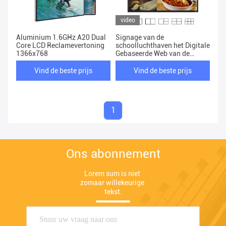
video
Aluminium 1.6GHz A20 Dual
Signage van de
Core LCD Reclamevertoning
schoolluchthaven het Digitale
1366x768
Gebaseerde Web van de
Bureaugezondheidszorg
Vind de beste prijs
Vind de beste prijs
1
Ons abonnement
Lorem sum is niet 
zomaar willekeurige 
tekst.