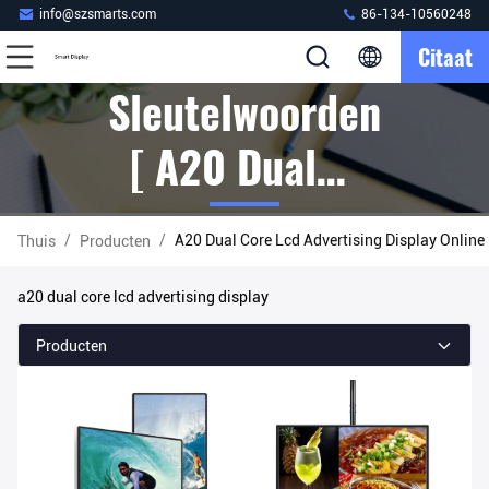
info@szsmarts.com
86-134-10560248
Citaat
Sleutelwoorden
[ A20 Dual
Core Lcd
/
/
A20 Dual Core Lcd Advertising Display Online
Thuis
Producten
Advertising
a20 dual core lcd advertising display
Display ]
Producten
Gelijke 2
Producten