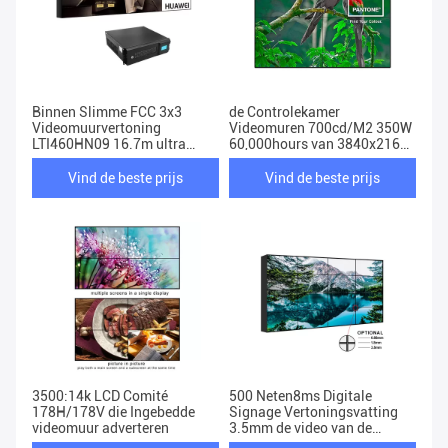
Binnen Slimme FCC 3x3
de Controlekamer
Videomuurvertoning
Videomuren 700cd/M2 350W
LTI460HN09 16.7m ultra
60,000hours van 3840x2160
Smalle Vatting
4x4
Vind de beste prijs
Vind de beste prijs
3500:14k LCD Comité
500 Neten8ms Digitale
178H/178V die Ingebedde
Signage Vertoningsvatting
videomuur adverteren
3.5mm de video van de
Vloertribune