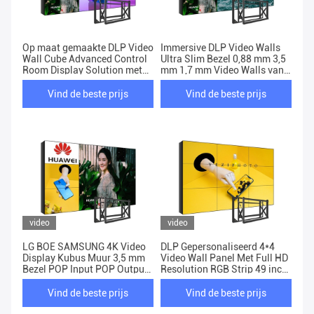
Op maat gemaakte DLP Video
Immersive DLP Video Walls
Wall Cube Advanced Control
Ultra Slim Bezel 0,88 mm 3,5
Room Display Solution met
mm 1,7 mm Video Walls van
4K resolutie
de controlekamer
Vind de beste prijs
Vind de beste prijs
video
video
LG BOE SAMSUNG 4K Video
DLP Gepersonaliseerd 4*4
Display Kubus Muur 3,5 mm
Video Wall Panel Met Full HD
Bezel POP Input POP Output
Resolution RGB Strip 49 inch
55 inch
Scherm
Vind de beste prijs
Vind de beste prijs