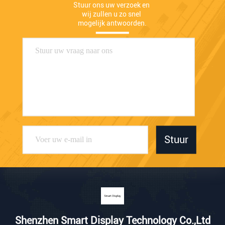
Stuur ons uw verzoek en 
wij zullen u zo snel 
mogelijk antwoorden.
Stuur
Shenzhen Smart Display Technology Co.,Ltd