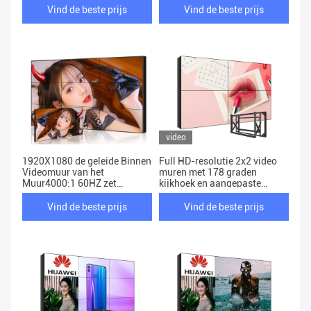
Vind de beste prijs
Vind de beste prijs
video
1920X1080 de geleide Binnen
Full HD-resolutie 2x2 video
Videomuur van het
muren met 178 graden
Muur4000:1 60HZ zet
kijkhoek en aangepaste
Volledige Kleur op
service
Vind de beste prijs
Vind de beste prijs