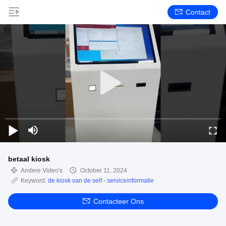
Contact
betaal kiosk
Andere Video's
October 11, 2024
Keyword:
de kiosk van de self - serviceinformatie
Contacteer Ons