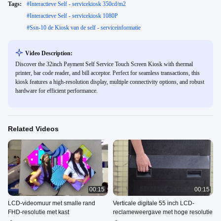
Tags:
#
Interactieve Self - servicekiosk 350cd/m2
#
Interactieve Self - servicekiosk 1080P
#
Ssn-10 de Kiosk van de self - serviceinformatie
Video Description:
Discover the 32inch Payment Self Service Touch Screen Kiosk with thermal
printer, bar code reader, and bill acceptor. Perfect for seamless transactions, this
kiosk features a high-resolution display, multiple connectivity options, and robust
hardware for efficient performance.
Related Videos
00:15
00:15
LCD-videomuur met smalle rand
Verticale digitale 55 inch LCD-
FHD-resolutie met kast
reclameweergave met hoge resolutie