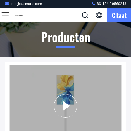
info@szsmarts.com
86-134-10560248
Citaat
Producten