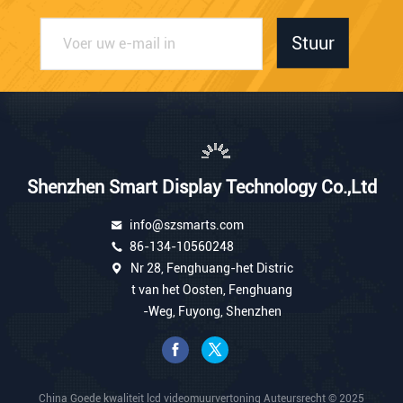
Stuur
Shenzhen Smart Display Technology Co.,Ltd
info@szsmarts.com
86-134-10560248
Nr 28, Fenghuang-het Distric
t van het Oosten, Fenghuang
-Weg, Fuyong, Shenzhen
China Goede kwaliteit lcd videomuurvertoning Auteursrecht © 2025