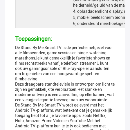
helderheid/geluid van de machi
4, oplaadademlicht display, str
5, mobiel beeldscherm bionis
6, ondersteunt meerhoekige we
Toepassingen:
De Stand By Me Smart TV is de perfecte metgezel voor
alle filmavonden, game sessies en binge-watching
marathons.je kunt gemakkelijk je favoriete shows en
films rechtstreeks vanaf je telefoon streamenU kunt
ook uw gamingconsole of Blu-ray-speler aansluiten
om te genieten van een hoogwaardige spel- en
filmbeleving.
Deze draagbare standtelevisie is ontworpen om licht te
zijn en gemakkelijk te verplaatsen.Het slanke en
moderne ontwerp is een aanvulling op elke kamer., wat
een vleugje elegantie toevoegt aan uw woonruimte.
De Stand By Me Smart TV wordt geleverd met het
Android TV-platform, wat betekent dat je gemakkelijk
toegang hebt tot al je favoriete apps, zoals Netflix,
Hulu, Amazon Prime Video en YouTube.Met het
Android TV-platform kun je je tv ook bedienen met