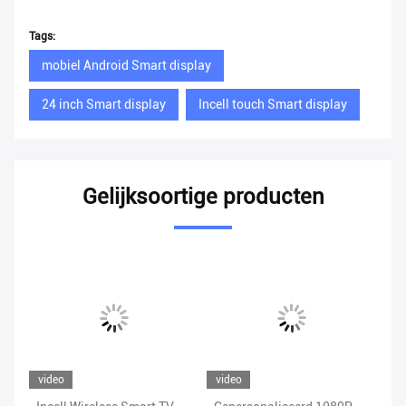
Tags:
mobiel Android Smart display
24 inch Smart display
Incell touch Smart display
Gelijksoortige producten
video
video
vi