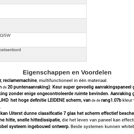
8Ω/5W
 toetsenbord
Eigenschappen en Voordelen
er, reclamemachine
, multifunctioneel in één materiaal.
n
20 puntenaanraking)
:
Keur super gevoelig aanrakingspaneel 
de
aking zonder enige ongecontroleerde ruimte bevinden. Aanraking 
 UHD
:
het hoge definitie LEIDENE scherm, van
rang1.07b
kleur
de de
.
an Uiterst dunne classificatie 7 glas het scherm effectief besch
e hitte, snelle hittedissipatie,
die het leven van paneel kan effecti
ubbel systeem ingebouwd ontwerp.
Beide systemen kunnen whitebo