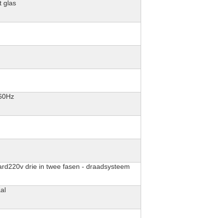
 glas
60Hz
rd220v drie in twee fasen - draadsysteem
al