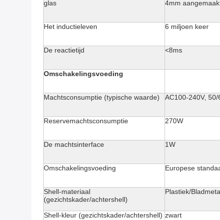
glas
4mm aangemaakt
Het inductieleven
6 miljoen keer
De reactietijd
<8ms
Omschakelingsvoeding
Machtsconsumptie (typische waarde)
AC100-240V, 50/
Reservemachtsconsumptie
270W
De machtsinterface
1W
Omschakelingsvoeding
Europese standaa
Shell-materiaal
Plastiek/Bladmeta
(gezichtskader/achtershell)
Shell-kleur (gezichtskader/achtershell)
zwart