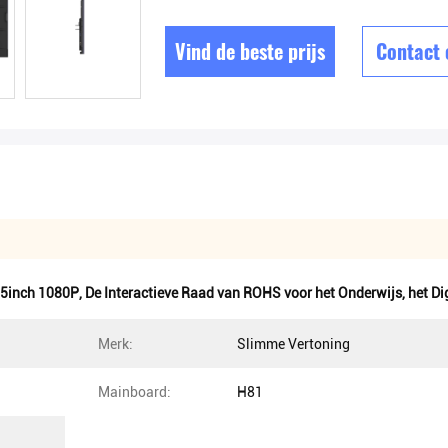
Vind de beste prijs
Contact
n 5inch 1080P
,
De Interactieve Raad van ROHS voor het Onderwijs
,
het Di
Merk:
Slimme Vertoning
Mainboard:
H81