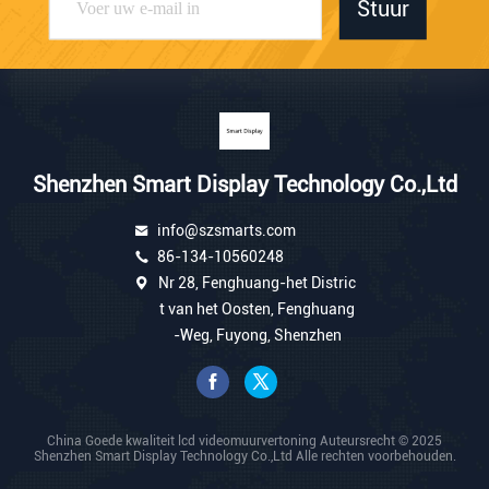
Stuur
Shenzhen Smart Display Technology Co.,Ltd
info@szsmarts.com
86-134-10560248
Nr 28, Fenghuang-het Distric
t van het Oosten, Fenghuang
-Weg, Fuyong, Shenzhen
China Goede kwaliteit lcd videomuurvertoning Auteursrecht © 2025
Shenzhen Smart Display Technology Co.,Ltd Alle rechten voorbehouden.