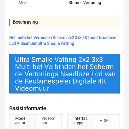
Merk:
Slimme Vertoning
Beschrijving
Het multi het Verbinden Scherm 2x2 3x3 4K toont Naadloze
Lcd Videomuur ultra Smalle Vatting
Ultra Smalle Vatting 2x2 3x3
Multi het Verbinden het Scherm
de Vertonings Naadloze Lcd van
de Reclamespeler Digitale 4K
Videomuur
Basisinformatie.
Modell
Videom
Interfac
HDMI
eer nr.
uur
etype