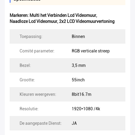
Markeren:
Multi het Verbinden Lcd Videomuur
,
Naadloze Lcd Videomuur
,
2x2 LCD Videomuurvertoning
Toepassing:
Binnen
Comité parameter:
RGB verticale streep
Bezel:
3,5 mm
Grootte:
55inch
Kleuren weergeven:
8bit16.7m
Resolutie:
1920*1080 /4k
De aangepaste Dienst:
JA