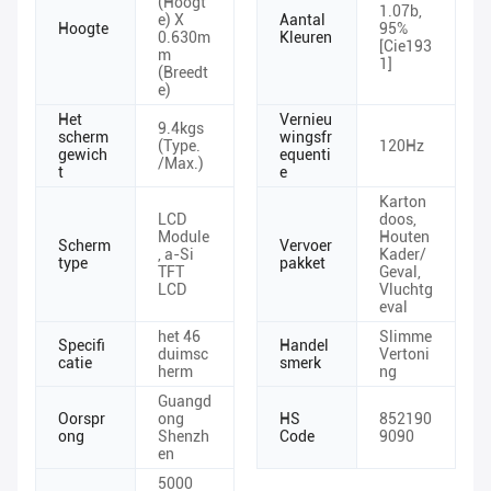
(Hoogt
1.07b,
e) X
Aantal
Hoogte
95%
0.630m
Kleuren
[Cie193
m
1]
(Breedt
e)
Het
Vernieu
9.4kgs
scherm
wingsfr
(Type.
120Hz
gewich
equenti
/Max.)
t
e
Karton
LCD
doos,
Module
Houten
Scherm
Vervoer
, a-Si
Kader/
type
pakket
TFT
Geval,
LCD
Vluchtg
eval
het 46
Slimme
Specifi
Handel
duimsc
Vertoni
catie
smerk
herm
ng
Guangd
Oorspr
ong
HS
852190
ong
Shenzh
Code
9090
en
5000