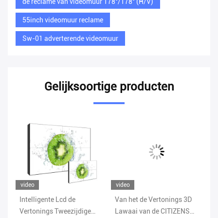
de reclame van videomuur 178°/178° (H/V)
55inch videomuur reclame
Sw-01 adverterende videomuur
Gelijksoortige producten
video
video
vi
Intelligente Lcd de
Van het de Vertonings 3D
De
x3
Vertonings Tweezijdige
Lawaai van de CITIZENS
Du