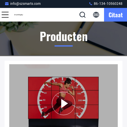
info@szsmarts.com
86-134-10560248
Citaat
Producten