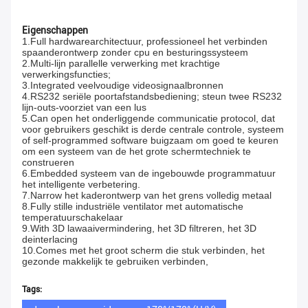
Eigenschappen
1.Full hardwarearchitectuur, professioneel het verbinden
spaanderontwerp zonder cpu en besturingssysteem
2.Multi-lijn parallelle verwerking met krachtige
verwerkingsfuncties;
3.Integrated veelvoudige videosignaalbronnen
4.RS232 seriële poortafstandsbediening; steun twee RS232
lijn-outs-voorziet van een lus
5.Can open het onderliggende communicatie protocol, dat
voor gebruikers geschikt is derde centrale controle, systeem
of self-programmed software buigzaam om goed te keuren
om een systeem van de het grote schermtechniek te
construeren
6.Embedded systeem van de ingebouwde programmatuur
het intelligente verbetering.
7.Narrow het kaderontwerp van het grens volledig metaal
8.Fully stille industriële ventilator met automatische
temperatuurschakelaar
9.With 3D lawaaivermindering, het 3D filtreren, het 3D
deinterlacing
10.Comes met het groot scherm die stuk verbinden, het
gezonde makkelijk te gebruiken verbinden,
Tags: