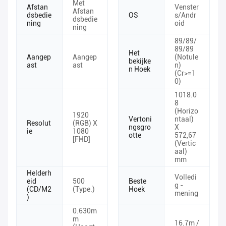
Met
Afstan
Venster
Afstan
dsbedie
OS
s/Andr
dsbedie
ning
oid
ning
89/89/
89/89
Het
Aangep
Aangep
(Notule
bekijke
ast
ast
n)
n Hoek
(Cr>=1
0)
1018.0
8
(Horizo
1920
Vertoni
ntaal)
Resolut
(RGB) X
ngsgro
X
ie
1080
otte
572,67
[FHD]
(Vertic
aal)
mm
Helderh
Volledi
eid
500
Beste
g -
(CD/M2
(Type.)
Hoek
mening
)
0.630m
m
16.7m /