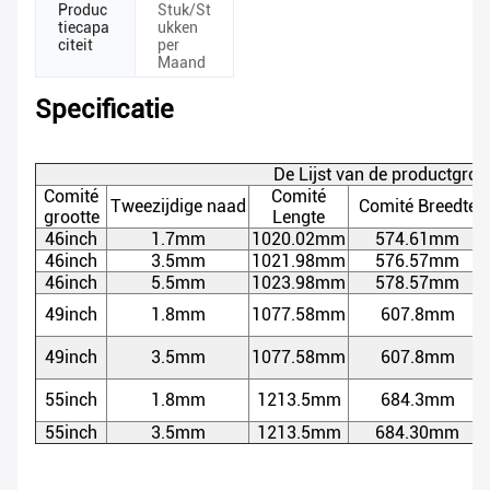
Produc
Stuk/St
tiecapa
ukken
citeit
per
Maand
Specificatie
De Lijst van de productgroo
Comité
Comité
Tweezijdige naad
Comité Breedte
grootte
Lengte
46inch
1.7mm
1020.02mm
574.61mm
46inch
3.5mm
1021.98mm
576.57mm
46inch
5.5mm
1023.98mm
578.57mm
49inch
1.8mm
1077.58mm
607.8mm
49inch
3.5mm
1077.58mm
607.8mm
55inch
1.8mm
1213.5mm
684.3mm
55inch
3.5mm
1213.5mm
684.30mm