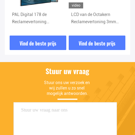
video
PAL Digital 178 de
LCD van de Octakern
He
Reclamevertoning
Reclamevertoning 3mm
Si
1073.78×604mm van H
Scherm AC 110V van de
va
LCD
Glas het Digitale
Vind de beste prijs
Vind de beste prijs
Advertentie
Stuur uw vraag
Stuur ons uw verzoek en 
wij zullen u zo snel 
mogelijk antwoorden.