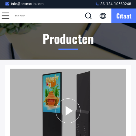
info@szsmarts.com
86-134-10560248
Citaat
Producten