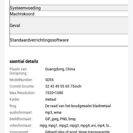
Systeemvoeding
Machtskoord
Geval
Standaardverrichtingssoftware
ssential details
Plaats van
Guangdong, China
Oorsprong:
ModelNumber:
SD55
Comité Grootte:
32 43 49 55 65 75inch
Max Resolution:
1920*1080
Kader:
metaal
Rug:
De raad van het koudgewalst bladmetaal
audioformaat:
mp3, wma
beeldformaat:
GIF, jpeg, PNG, bmp
videoformaat:
mpg, mpg1, mpg2, mpg3, mpg4, avi, mp4, ts, mkv, wmv
Voorpaneel:
Gehard glas of acryl, Hoge transparantie