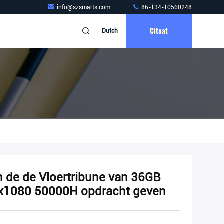
info@szsmarts.com
86-134-10560248
Citaat
Dutch
n de de Vloertribune van 36GB
x1080 50000H opdracht geven