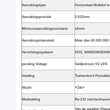
Aanrakingstype
Horizontaal Multidot to
Aanrakingsprecisie
0.625mm
Minimumaanrakingsvoorwerp
≥5mm
Aanrakingsintensiteit
Meer dan 60.000.000 
Verrichtingssysteem
DOS, WINDOWS9X/ME/
perating Voltage
Gelijkstroom 5V ±5%
Voeding
Toetsenbord Periodiek
<1w>
Macht
Mededeling
Rs-232 interfacehave
Van de staalbal (Diam