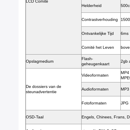
LCD Comité
Helderheid
500c
Contrastverhouding
1500
Ontvankelijke Tijd
6ms
Comité het Leven
bove
Flash-
Opslagmedium
2gb 
geheugenkaart
MP4 
Videoformaten
MPE
De dossiers van de
Audioformaten
MP3
steunadvertentie
Fotoformaten
JPG
OSD-Taal
Engels, Chinees, Frans, Du