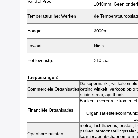
Vandal-Proof
1040mm, Geen onderb
Temperatuur het Werken
de Temperatuuropslag
Hoogte
3000m
Lawaai
Niets
Het levenstijd
>10 jaar
:
Toepassingen
De supermarkt, winkelcomplex
Commerciële Organisaties
ketting winkelt, verkoop op gr
reisbureaus, apotheek.
Banken, overeen te komen eff
Financiële Organisaties
Organisatiestelecommunica
zi
metro, luchthavens, posten, b
parken, tentoonstellingszale
Openbare ruimten
kaartjesagentschappen, u-mark