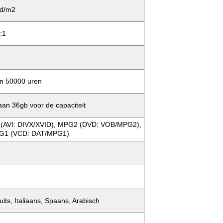
d/m2
:1
n 50000 uren
aan 36gb voor de capaciteit
(AVI: DIVX/XVID), MPG2 (DVD: VOB/MPG2),
G1 (VCD: DAT/MPG1)
its, Italiaans, Spaans, Arabisch