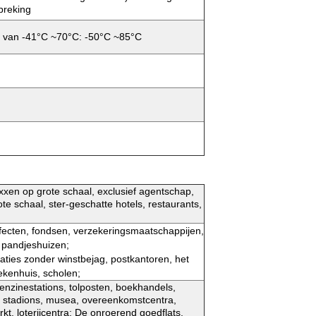
reking
 van -41°C ~70°C: -50°C ~85°C
xen op grote schaal, exclusief agentschap,
ote schaal, ster-geschatte hotels, restaurants,
ecten, fondsen, verzekeringsmaatschappijen,
pandjeshuizen;
ties zonder winstbejag, postkantoren, het
ekenhuis, scholen;
enzinestations, tolposten, boekhandels,
n, stadions, musea, overeenkomstcentra,
t, loterijcentra; De onroerend goedflats,