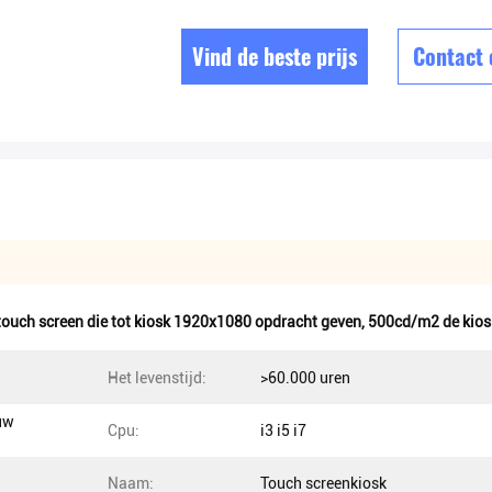
Vind de beste prijs
Contact
touch screen die tot kiosk 1920x1080 opdracht geven
,
500cd/m2 de kiosk
Het levenstijd:
>60.000 uren
uw
Cpu:
i3 i5 i7
Naam:
Touch screenkiosk