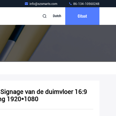
info@szsmarts.com
86-134-10560248
Citaat
Dutch
e Signage van de duimvloer 16:9
ing 1920*1080