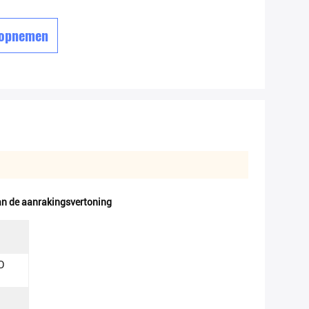
 opnemen
van de aanrakingsvertoning
D