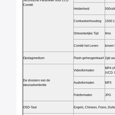
Technische Parameter voor LCD
Comité
Helderheid
500cd
Contrastverhouding
1500:1
Ontvankelijke Tijd
8ms
Comité het Leven
boven 
Opslagmedium
Flash-geheugenkaart
2gb aa
MP4 (A
Videoformaten
(VCD:
De dossiers van de
Audioformaten
MP3
steunadvertentie
Fotoformaten
JPG
OSD-Taal
Engels, Chinees, Frans, Duits