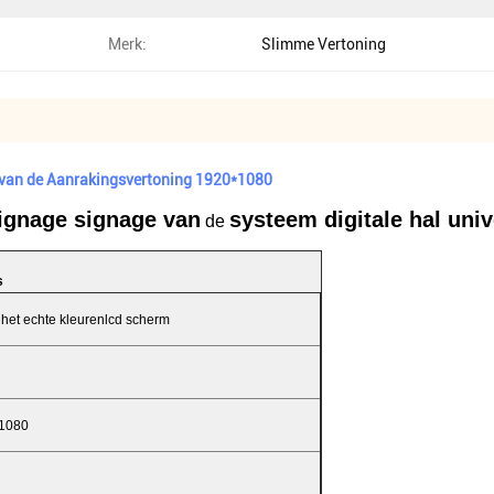
Merk:
Slimme Vertoning
9 van de Aanrakingsvertoning 1920*1080
 signage signage van
systeem digitale hal
unive
de
s
 het echte kleurenlcd scherm
1080