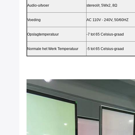
Audio-uitvoer
stereol/r, 5Wx2, 8Ω
Voeding
AC 110V - 240V, 50/60HZ
Opslagtemperatuur
-7 tot 65 Celsius-graad
Normale het Werk Temperatuur
-5 tot 65 Celsius-graad