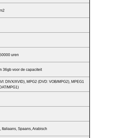
/m2
50000 uren
n 36gb voor de capaciteit
VI: DIVX/XVID), MPG2 (DVD: VOB/MPG2), MPEG1
 DAT/MPG1)
, Italiaans, Spaans, Arabisch