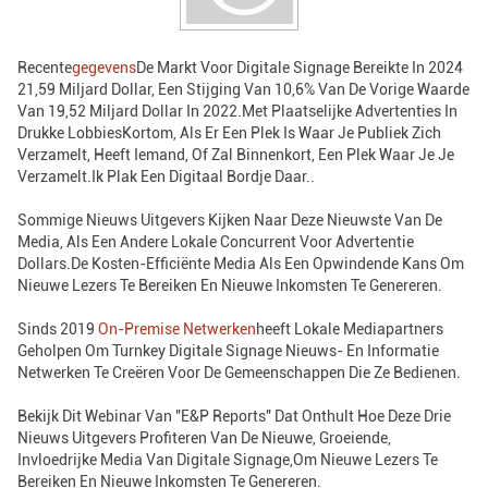
Recente
Gegevens
De Markt Voor Digitale Signage Bereikte In 2024
21,59 Miljard Dollar, Een Stijging Van 10,6% Van De Vorige Waarde
Van 19,52 Miljard Dollar In 2022.met Plaatselijke Advertenties In
Drukke LobbiesKortom, Als Er Een Plek Is Waar Je Publiek Zich
Verzamelt, Heeft Iemand, Of Zal Binnenkort, Een Plek Waar Je Je
Verzamelt.Ik Plak Een Digitaal Bordje Daar..
Sommige Nieuws Uitgevers Kijken Naar Deze Nieuwste Van De
Media, Als Een Andere Lokale Concurrent Voor Advertentie
Dollars.de Kosten-Efficiënte Media Als Een Opwindende Kans Om
Nieuwe Lezers Te Bereiken En Nieuwe Inkomsten Te Genereren.
Sinds 2019
On-Premise Netwerken
Heeft Lokale Mediapartners
Geholpen Om Turnkey Digitale Signage Nieuws- En Informatie
Netwerken Te Creëren Voor De Gemeenschappen Die Ze Bedienen.
Bekijk Dit Webinar Van "E&P Reports" Dat Onthult Hoe Deze Drie
Nieuws Uitgevers Profiteren Van De Nieuwe, Groeiende,
Invloedrijke Media Van Digitale Signage,om Nieuwe Lezers Te
Bereiken En Nieuwe Inkomsten Te Genereren.