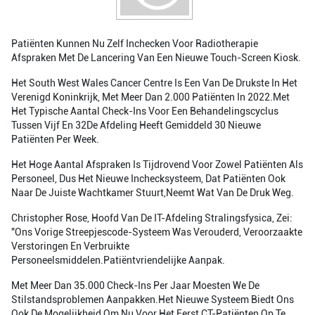
Patiënten Kunnen Nu Zelf Inchecken Voor Radiotherapie
Afspraken Met De Lancering Van Een Nieuwe Touch-Screen Kiosk.
Het South West Wales Cancer Centre Is Een Van De Drukste In Het
Verenigd Koninkrijk, Met Meer Dan 2.000 Patiënten In 2022.met
Het Typische Aantal Check-Ins Voor Een Behandelingscyclus
Tussen Vijf En 32De Afdeling Heeft Gemiddeld 30 Nieuwe
Patiënten Per Week.
Het Hoge Aantal Afspraken Is Tijdrovend Voor Zowel Patiënten Als
Personeel, Dus Het Nieuwe Inchecksysteem, Dat Patiënten Ook
Naar De Juiste Wachtkamer Stuurt,neemt Wat Van De Druk Weg.
Christopher Rose, Hoofd Van De IT-Afdeling Stralingsfysica, Zei:
"Ons Vorige Streepjescode-Systeem Was Verouderd, Veroorzaakte
Verstoringen En Verbruikte
Personeelsmiddelen.patiëntvriendelijke Aanpak.
Met Meer Dan 35.000 Check-Ins Per Jaar Moesten We De
Stilstandsproblemen Aanpakken.Het Nieuwe Systeem Biedt Ons
Ook De Mogelijkheid Om Nu Voor Het Eerst CT-Patiënten Op Te